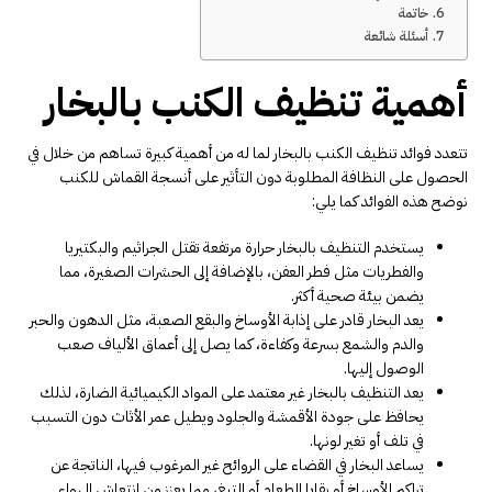
خاتمة
أسئلة شائعة
أهمية تنظيف الكنب بالبخار
تتعدد فوائد تنظيف الكنب بالبخار لما له من أهمية كبيرة تساهم من خلال في
الحصول على النظافة المطلوبة دون التأثير على أنسجة القماش للكنب
نوضح هذه الفوائد كما يلي:
يستخدم التنظيف بالبخار حرارة مرتفعة تقتل الجراثيم والبكتيريا
والفطريات مثل فطر العفن، بالإضافة إلى الحشرات الصغيرة، مما
يضمن بيئة صحية أكثر.
يعد البخار قادر على إذابة الأوساخ والبقع الصعبة، مثل الدهون والحبر
والدم والشمع بسرعة وكفاءة، كما يصل إلى أعماق الألياف صعب
الوصول إليها.
يعد التنظيف بالبخار غير معتمد على المواد الكيميائية الضارة، لذلك
يحافظ على جودة الأقمشة والجلود ويطيل عمر الأثاث دون التسبب
في تلف أو تغير لونها.
يساعد البخار في القضاء على الروائح غير المرغوب فيها، الناتجة عن
تراكم الأوساخ أو بقايا الطعام أو التبغ، مما يعزز من انتعاش الهواء