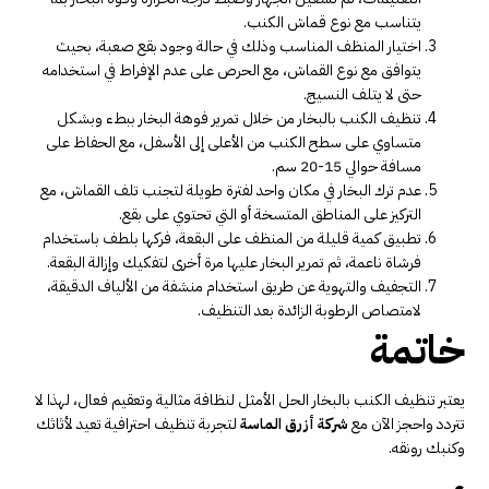
يتناسب مع نوع قماش الكنب.
اختيار المنظف المناسب وذلك في حالة وجود بقع صعبة، بحيث
يتوافق مع نوع القماش، مع الحرص على عدم الإفراط في استخدامه
حتى لا يتلف النسيج.
تنظيف الكنب بالبخار من خلال تمرير فوهة البخار ببطء وبشكل
متساوي على سطح الكنب من الأعلى إلى الأسفل، مع الحفاظ على
مسافة حوالي 15-20 سم.
عدم ترك البخار في مكان واحد لفترة طويلة لتجنب تلف القماش، مع
التركيز على المناطق المتسخة أو التي تحتوي على بقع.
تطبيق كمية قليلة من المنظف على البقعة، فركها بلطف باستخدام
فرشاة ناعمة، ثم تمرير البخار عليها مرة أخرى لتفكيك وإزالة البقعة.
التجفيف والتهوية عن طريق استخدام منشفة من الألياف الدقيقة،
لامتصاص الرطوبة الزائدة بعد التنظيف.
خاتمة
يعتبر تنظيف الكنب بالبخار الحل الأمثل لنظافة مثالية وتعقيم فعال، لهذا لا
تتردد واحجز الآن مع
شركة أزرق الماسة
لتجربة تنظيف احترافية تعيد لأثاثك
وكنبك رونقه.