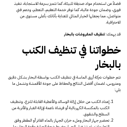
فضلاً عن استخدام مواد صديقة للبيئة، كما تتميز بسرعة الاستجابة، تنفيذ
فوري، وضمان جودة عالية، كما توفر خدمة التعقيم، التعطير، ودعم فني
متواصل، مما يجعلها الخيار المثالي للعناية بأثاثك بأعلى مستوى من
الاحترافية.
قد يهمك:
تنظيف المفروشات بالبخار
خطواتنا في تنظيف الكنب
بالبخار
تتم خطوات شركة أزرق الماسة في تنظيف الكنب بواسطة البخار بشكل دقيق
ومدروس، لضمان أفضل النتائج والحفاظ على جودة الأقمشة وتشمل ما
يلي:
إعداد الكنب من خلال إزالة الوسائد والأغطية القابلة للنزع، وتنظيف
الكنب بالمكنسة الكهربائية أو فرشاة ناعمة لإزالة الغبار والأتربة من
السطح والشقوق.
تحضير جهاز البخار وملء خزان الجهاز بالماء الفاتر أو المقطر وفق
التعليمات، ثم تشغيل الجهاز وضبط درجة الحرارة وقوة البخار بما