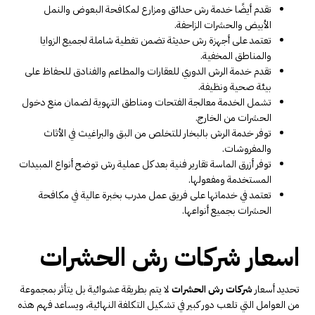
تقدم أيضًا خدمة رش حدائق ومزارع لمكافحة البعوض والنمل
الأبيض والحشرات الزاحفة.
تعتمد على أجهزة رش حديثة تضمن تغطية شاملة لجميع الزوايا
والمناطق المخفية.
تقدم خدمة الرش الدوري للعقارات والمطاعم والفنادق للحفاظ على
بيئة صحية ونظيفة.
تشمل الخدمة معالجة الفتحات ومناطق التهوية لضمان منع دخول
الحشرات من الخارج.
توفر خدمة الرش بالبخار للتخلص من البق والبراغيث في الأثاث
والمفروشات.
توفر أزرق الماسة تقارير فنية بعد كل عملية رش توضح أنواع المبيدات
المستخدمة ومفعولها.
تعتمد في خدماتها على فريق عمل مدرب بخبرة عالية في مكافحة
الحشرات بجميع أنواعها.
اسعار شركات رش الحشرات
تحديد أسعار
شركات رش الحشرات
لا يتم بطريقة عشوائية بل يتأثر بمجموعة
من العوامل التي تلعب دور كبير في تشكيل التكلفة النهائية، ويساعد فهم هذه